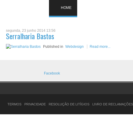
HOME
segunda, 23 junho 2014 13:56
Serralharia Bastos
Published in
Webdesign
Read more...
Facebook
TERMOS
PRIVACIDADE
RESOLUÇÃO DE LITÍGIOS
LIVRO DE RECLAMAÇÕES