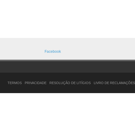
Facebook
TERMOS
PRIVACIDADE
RESOLUÇÃO DE LITÍGIOS
LIVRO DE RECLAMAÇÕES