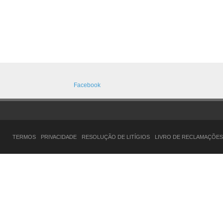
Facebook
TERMOS
PRIVACIDADE
RESOLUÇÃO DE LITÍGIOS
LIVRO DE RECLAMAÇÕES