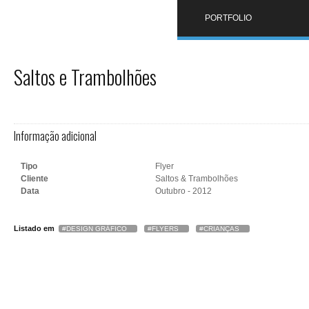
PORTFOLIO
Saltos e Trambolhões
Informação adicional
Tipo
Flyer
Cliente
Saltos & Trambolhões
Data
Outubro - 2012
Listado em
DESIGN GRÁFICO
FLYERS
CRIANÇAS