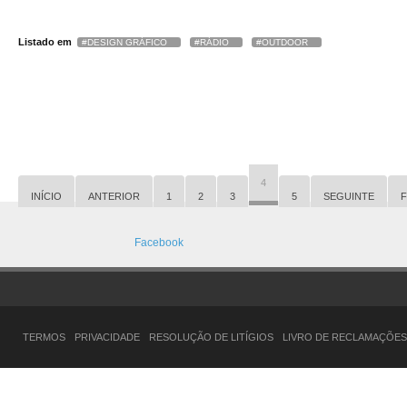
Listado em
DESIGN GRÁFICO
RÁDIO
OUTDOOR
4
INÍCIO
ANTERIOR
1
2
3
5
SEGUINTE
F
Facebook
TERMOS
PRIVACIDADE
RESOLUÇÃO DE LITÍGIOS
LIVRO DE RECLAMAÇÕES