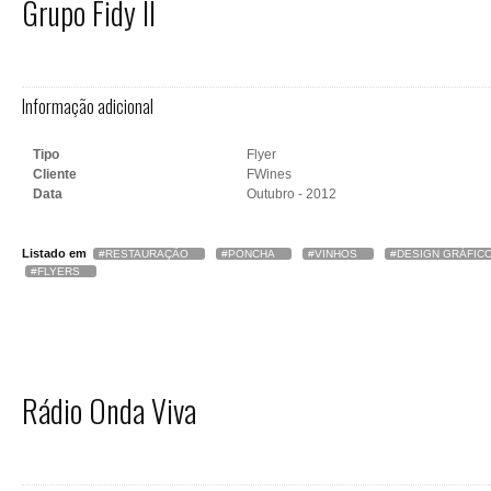
Grupo Fidy II
Informação adicional
Tipo
Flyer
Cliente
FWines
Data
Outubro - 2012
Listado em
RESTAURAÇÃO
PONCHA
VINHOS
DESIGN GRÁFIC
FLYERS
Rádio Onda Viva